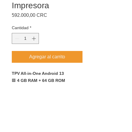
Impresora
Precio
592.000,00 CRC
Cantidad
*
Agregar al carrito
TPV All-in-One Android 13
🟦
4 GB RAM + 64 GB ROM
Incluye:
✅
Gaveta de dinero metálica
🖨️ Impresora térmica de 80 mm para
caja
✅
UPS de respaldo
para proteger
Tech Team
ante cortes eléctricos
COMPUTER SUPPORT
📱 Sistema Android 13 integrado,